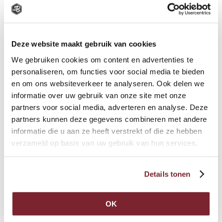
Kleinbrood
Gebak
Taarten en schnitten
Koek en cake
Geboorte
Deze website maakt gebruik van cookies
Hapjes
We gebruiken cookies om content en advertenties te
Ontbijtjes
Bruidstaarten
personaliseren, om functies voor social media te bieden
Cadeaus
en om ons websiteverkeer te analyseren. Ook delen we
Aardbeien
informatie over uw gebruik van onze site met onze
1.
2.
3.
4.
5.
6.
partners voor social media, adverteren en analyse. Deze
Winkelwagen
Klantgegevens
Levering
Betaling
Overzicht
Bevestiging
partners kunnen deze gegevens combineren met andere
informatie die u aan ze heeft verstrekt of die ze hebben
1. Winkelwagen
verzameld op basis van uw gebruik van hun services.
Verder winkelen
Details tonen
U heeft op dit moment niets in uw winkelwagen.
OK