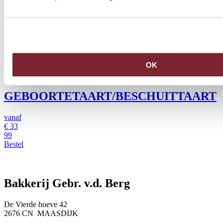
OK
GEBOORTETAART/BESCHUITTAART
vanaf
€
33
99
Bestel
Bakkerij Gebr. v.d. Berg
De Vierde hoeve 42
2676 CN MAASDIJK