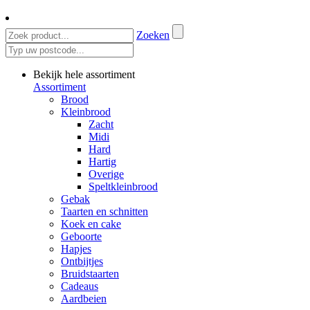
Zoeken
Bekijk hele assortiment
Assortiment
Brood
Kleinbrood
Zacht
Midi
Hard
Hartig
Overige
Speltkleinbrood
Gebak
Taarten en schnitten
Koek en cake
Geboorte
Hapjes
Ontbijtjes
Bruidstaarten
Cadeaus
Aardbeien