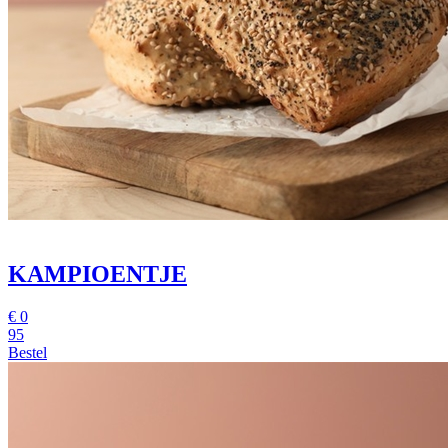
KAMPIOENTJE
€
0
95
Bestel