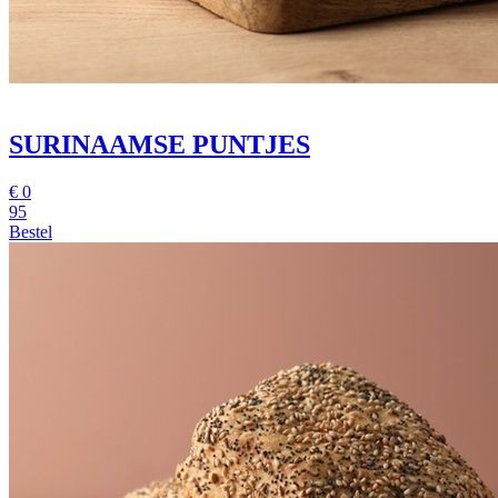
SURINAAMSE PUNTJES
€
0
95
Bestel