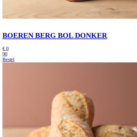
BOEREN BERG BOL DONKER
€
0
90
Bestel