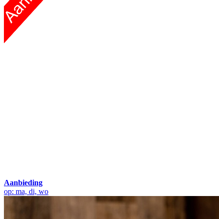
Aanbieding
op: ma, di, wo