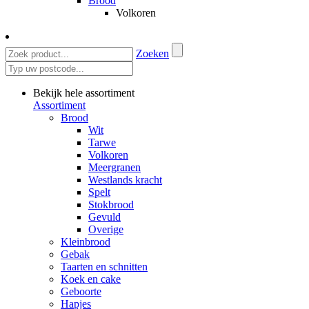
Brood
Volkoren
Zoeken
Bekijk hele assortiment
Assortiment
Brood
Wit
Tarwe
Volkoren
Meergranen
Westlands kracht
Spelt
Stokbrood
Gevuld
Overige
Kleinbrood
Gebak
Taarten en schnitten
Koek en cake
Geboorte
Hapjes