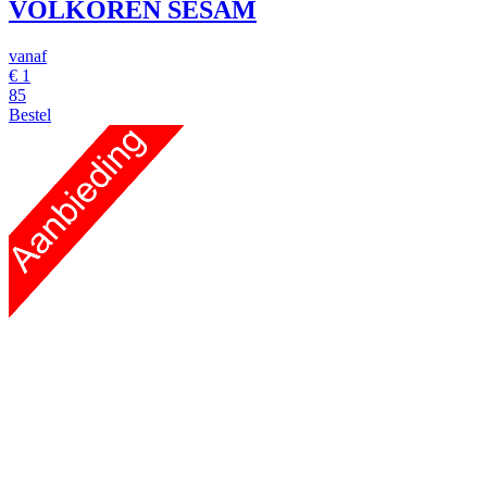
VOLKOREN SESAM
vanaf
€
1
85
Bestel