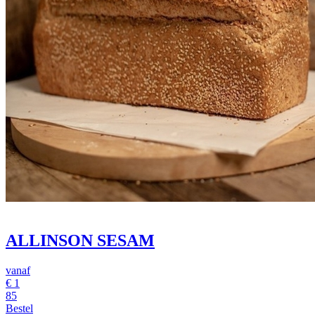
ALLINSON SESAM
vanaf
€
1
85
Bestel