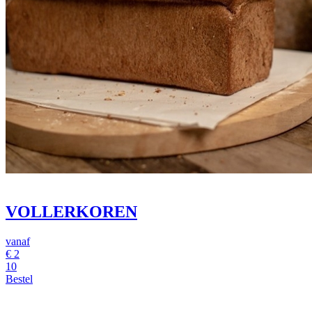
VOLLERKOREN
vanaf
€
2
10
Bestel