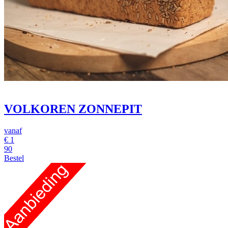
VOLKOREN ZONNEPIT
vanaf
€
1
90
Bestel