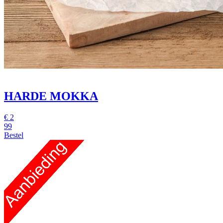
HARDE MOKKA
€
2
99
Bestel