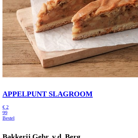
APPELPUNT SLAGROOM
€
2
99
Bestel
Bakkerij Gebr. v.d. Berg