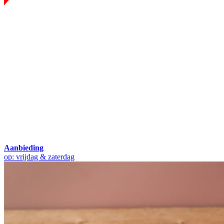
Aanbieding
op: vrijdag & zaterdag