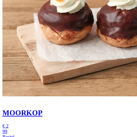
MOORKOP
€
2
99
Bestel