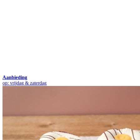
Aanbieding
op: vrijdag & zaterdag