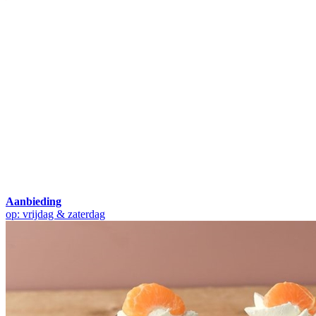
Aanbieding
op: vrijdag & zaterdag