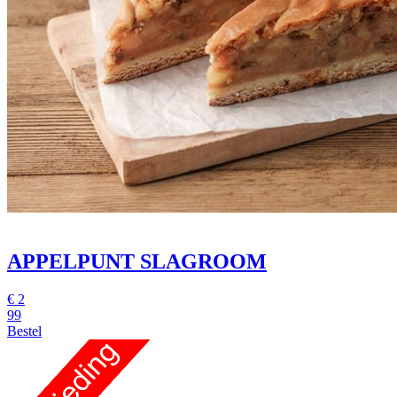
APPELPUNT SLAGROOM
€
2
99
Bestel