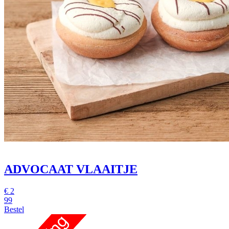
ADVOCAAT VLAAITJE
€
2
99
Bestel