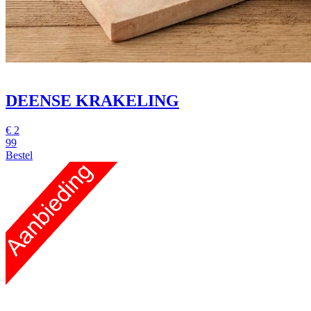
DEENSE KRAKELING
€
2
99
Bestel