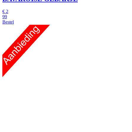
€
2
99
Bestel