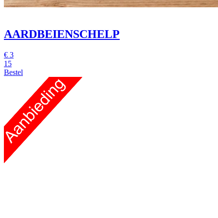
AARDBEIENSCHELP
€
3
15
Bestel