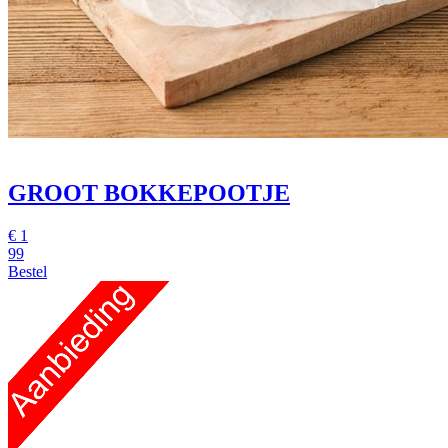
GROOT BOKKEPOOTJE
€
1
99
Bestel