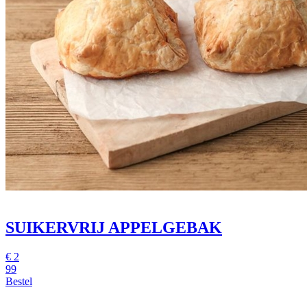
SUIKERVRIJ APPELGEBAK
€
2
99
Bestel