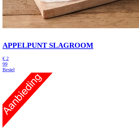
APPELPUNT SLAGROOM
€
2
99
Bestel