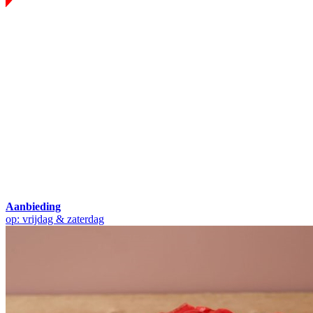
Aanbieding
op: vrijdag & zaterdag