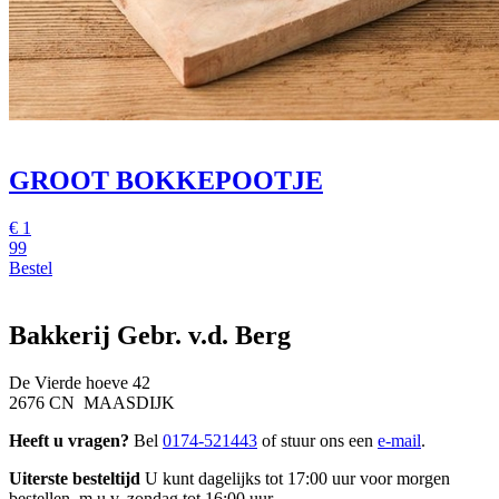
GROOT BOKKEPOOTJE
€
1
99
Bestel
Bakkerij Gebr. v.d. Berg
De Vierde hoeve 42
2676 CN MAASDIJK
Heeft u vragen?
Bel
0174-521443
of stuur ons een
e-mail
.
Uiterste besteltijd
U kunt dagelijks tot 17:00 uur voor morgen
bestellen, m.u.v. zondag tot 16:00 uur