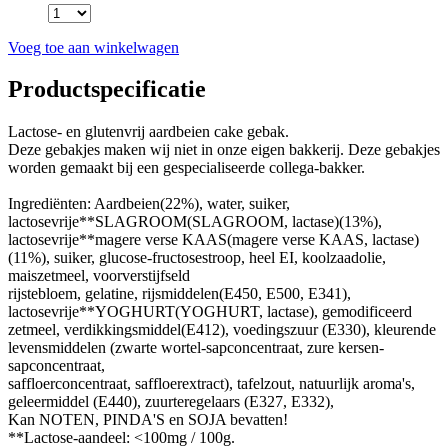
Voeg toe aan winkelwagen
Productspecificatie
Lactose- en glutenvrij aardbeien cake gebak.
Deze gebakjes maken wij niet in onze eigen bakkerij. Deze gebakjes
worden gemaakt bij een gespecialiseerde collega-bakker.
Ingrediënten: Aardbeien(22%), water, suiker,
lactosevrije**SLAGROOM(SLAGROOM, lactase)(13%),
lactosevrije**magere verse KAAS(magere verse KAAS, lactase)
(11%), suiker, glucose-fructosestroop, heel EI, koolzaadolie,
maiszetmeel, voorverstijfseld
rijstebloem, gelatine, rijsmiddelen(E450, E500, E341),
lactosevrije**YOGHURT(YOGHURT, lactase), gemodificeerd
zetmeel, verdikkingsmiddel(E412), voedingszuur (E330), kleurende
levensmiddelen (zwarte wortel-sapconcentraat, zure kersen-
sapconcentraat,
saffloerconcentraat, saffloerextract), tafelzout, natuurlijk aroma's,
geleermiddel (E440), zuurteregelaars (E327, E332),
Kan NOTEN, PINDA'S en SOJA bevatten!
**Lactose-aandeel: <100mg / 100g.