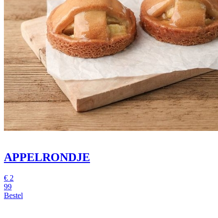
APPELRONDJE
€
2
99
Bestel