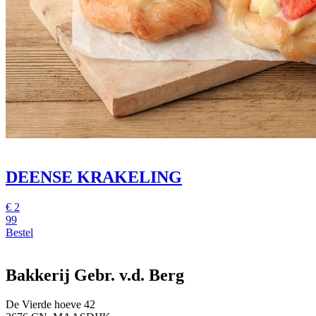
DEENSE KRAKELING
€
2
99
Bestel
Bakkerij Gebr. v.d. Berg
De Vierde hoeve 42