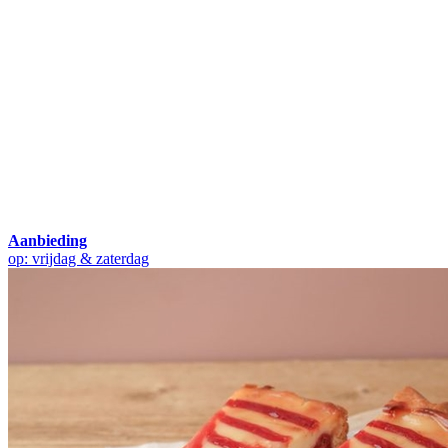
Aanbieding
op: vrijdag & zaterdag