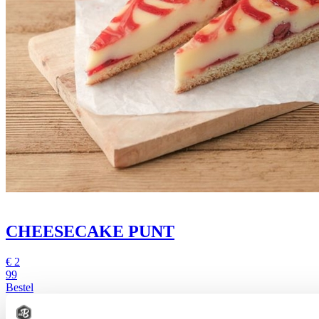
CHEESECAKE PUNT
€
2
99
Bestel