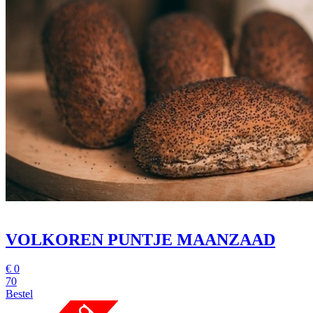
VOLKOREN PUNTJE MAANZAAD
€
0
70
Bestel