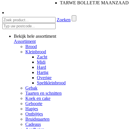
TARWE BOLLETJE MAANZAAD
Zoeken
Bekijk hele assortiment
Assortiment
Brood
Kleinbrood
Zacht
Midi
Hard
Hartig
Overige
Speltkleinbrood
Gebak
Taarten en schnitten
Koek en cake
Geboorte
Hapjes
Ontbijtjes
Bruidstaarten
Cadeaus