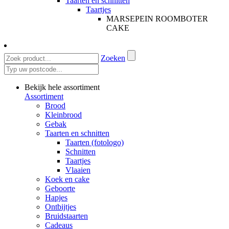
Taarten en schnitten
Taartjes
MARSEPEIN ROOMBOTER
CAKE
Zoeken
Bekijk hele assortiment
Assortiment
Brood
Kleinbrood
Gebak
Taarten en schnitten
Taarten (fotologo)
Schnitten
Taartjes
Vlaaien
Koek en cake
Geboorte
Hapjes
Ontbijtjes
Bruidstaarten
Cadeaus