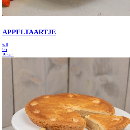
APPELTAARTJE
€
8
95
Bestel