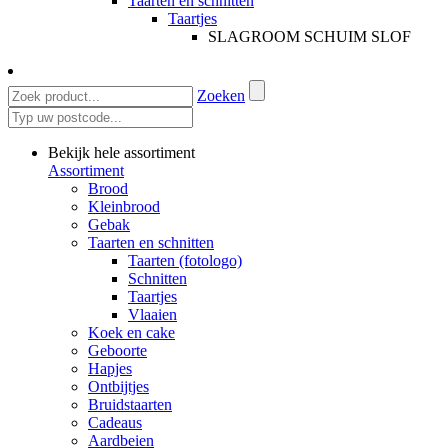
Taarten en schnitten
Taartjes
SLAGROOM SCHUIM SLOF
Zoeken
Bekijk hele assortiment
Assortiment
Brood
Kleinbrood
Gebak
Taarten en schnitten
Taarten (fotologo)
Schnitten
Taartjes
Vlaaien
Koek en cake
Geboorte
Hapjes
Ontbijtjes
Bruidstaarten
Cadeaus
Aardbeien