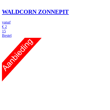
WALDCORN ZONNEPIT
vanaf
€
2
15
Bestel