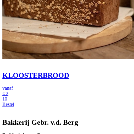
KLOOSTERBROOD
vanaf
€
2
10
Bestel
Bakkerij Gebr. v.d. Berg