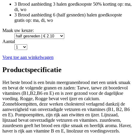
3 Brood aanbieding
3 halen goedkoopste 50% korting
op: ma,
di, wo
3 Brood aanbieding
6 (half gesneden) halen goedkoopste
gratis
op: ma, di, wo
Maak uw keuze:
Aantal
Voeg toe aan winkelwagen
Productspecificatie
Het beste brood is een bruin meergranenbrood met een uniek smaak
en bevat de volgende granen en zaden: Tarwe, tarwe zit boordevol
vitamines (B1,B2,B6 en E) en is zeer gezond voor de dagelijkse
voeding. Rogge, Rogge bevat veel ijzer en calcium.
Zonnebloempitten, deze werken cholesterol verlagend dankzij de
aanwezigheid van onverzadigde vetzuren en vitamines (B1, B2, B6
en E). Pompoenpitten, zijn rijk aan eiwitten en ijzer. Lijnzaad,
lijnzaad bevat onverzadigde vetzuren en vitamines. zuurdesem,
zuurdesem geeft het brood een rijke smaak en heerlijk aroma. Haver,
haver is rijk aan vitamine B en E, linolzuur en voedingsvezels.