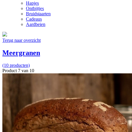
Hapjes
Ontbijtjes
Bruidstaarten
Cadeaus
Aardbeien
Terug naar overzicht
Meergranen
(10 producten)
Product 7 van 10