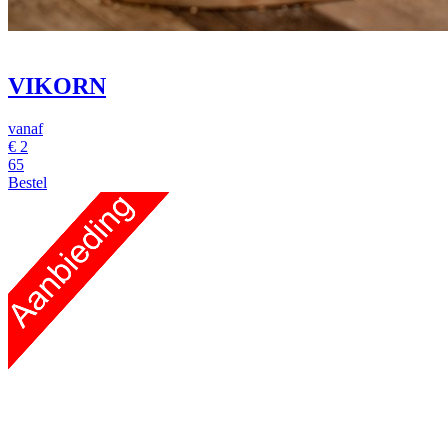
VIKORN
vanaf
€
2
65
Bestel