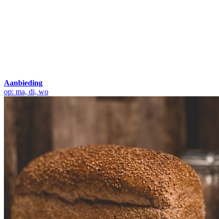
Aanbieding
op: ma, di, wo