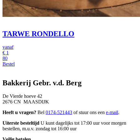
TARWE RONDELLO
vanaf
€
1
80
Bestel
Bakkerij Gebr. v.d. Berg
De Vierde hoeve 42
2676 CN MAASDIJK
Heeft u vragen?
Bel
0174-521443
of stuur ons een
e-mail
.
Uiterste besteltijd
U kunt dagelijks tot 17:00 uur voor morgen
bestellen, m.u.v. zondag tot 16:00 uur
Veilig betalen