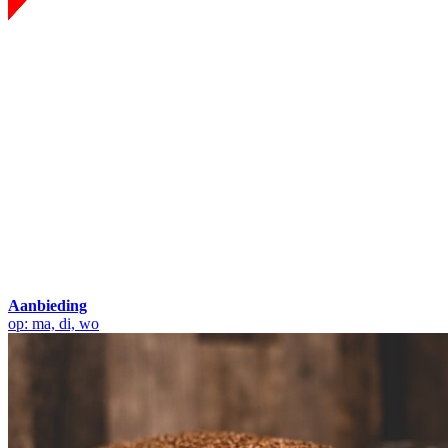
Aanbieding
op: ma, di, wo