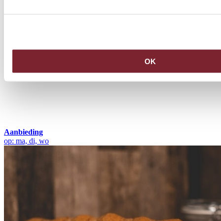
OK
Aanbieding
op: ma, di, wo