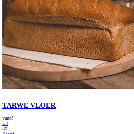
TARWE VLOER
vanaf
€
1
80