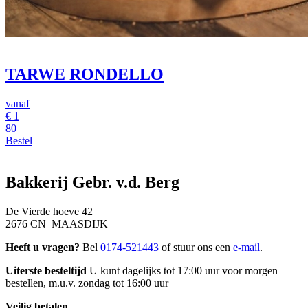
TARWE RONDELLO
vanaf
€
1
80
Bestel
Bakkerij Gebr. v.d. Berg
De Vierde hoeve 42
2676 CN MAASDIJK
Heeft u vragen?
Bel
0174-521443
of stuur ons een
e-mail
.
Uiterste besteltijd
U kunt dagelijks tot 17:00 uur voor morgen
bestellen, m.u.v. zondag tot 16:00 uur
Veilig betalen