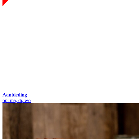
Aanbieding
op: ma, di, wo