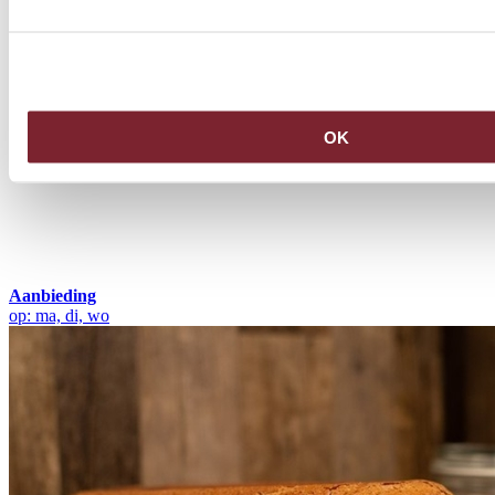
OK
Aanbieding
op: ma, di, wo