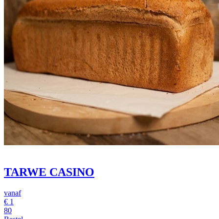
TARWE CASINO
vanaf
€
1
80