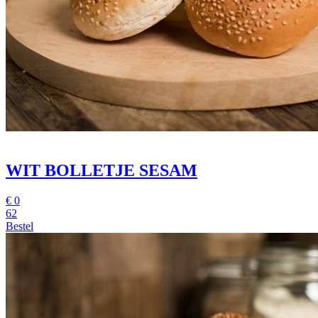
WIT BOLLETJE SESAM
€
0
62
Bestel