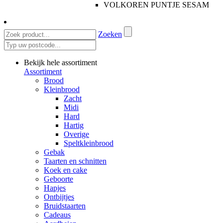
VOLKOREN PUNTJE SESAM
Zoeken
Bekijk hele assortiment
Assortiment
Brood
Kleinbrood
Zacht
Midi
Hard
Hartig
Overige
Speltkleinbrood
Gebak
Taarten en schnitten
Koek en cake
Geboorte
Hapjes
Ontbijtjes
Bruidstaarten
Cadeaus